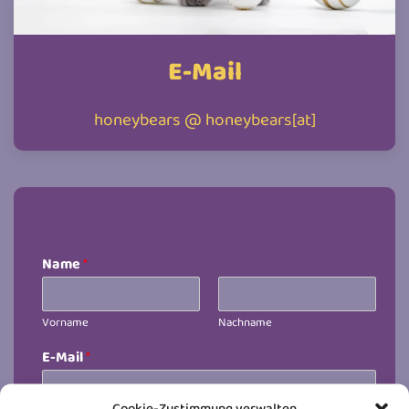
E-Mail
honeybears @ honeybears[at]
Name
*
Vorname
Nachname
E-Mail
*
Cookie-Zustimmung verwalten