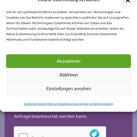
Telefonnummer
Um dir ein optimales Erlebnis zu bieten, verwenden wir Technologien wie
Cookies, um Geräteinformationen zu speichern und/oder darauf zuzugreifen.
Wenn du diesen Technologien zustimmst, können wir Daten wie das
*für Rückfragen, falls ein Rückruf erbeten wird
Surfverhalten oder eindeutige IDs auf dieser Website verarbeiten. Wenn du
deine Zustimmung nicht erteilst oder zurückziehst, können bestimmte
Kommentar oder Nachricht
*
Merkmale und Funktionen beeinträchtigt werden.
Akzeptieren
Ablehnen
Einstellungen ansehen
DSGVO-Einverständnis
*
Ich willige ein, dass diese Website meine
Datenschutzerklärung
Datenschutzerklärung
Impressum
übermittelten Informationen speichert, sodass meine
Anfrage beantwortet werden kann.