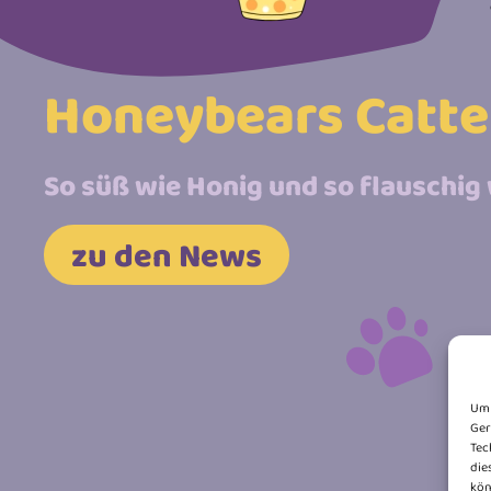
Honeybears Catte
So süß wie Honig und so flauschig 
zu den News
Um 
Ger
Tec
die
kön