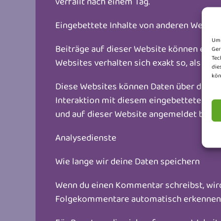
verfällt nach einem Tag.
Eingebettete Inhalte von anderen Websit
Um 
Beiträge auf dieser Website können eingebe
Ger
Tec
Websites verhalten sich exakt so, als ob 
die
kön
Diese Websites können Daten über dich s
Interaktion mit diesem eingebetteten Inha
und auf dieser Website angemeldet bist.
Analysedienste
Wie lange wir deine Daten speichern
Wenn du einen Kommentar schreibst, wird 
Folgekommentare automatisch erkennen un