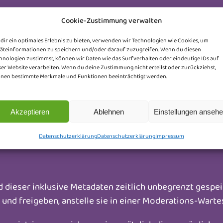
Cookie-Zustimmung verwalten
es
dir ein optimales Erlebnis zu bieten, verwenden wir Technologien wie Cookies, um
ttete Inhalte beinhalten (z. B. Videos, Bilder, Beiträge
äteinformationen zu speichern und/oder darauf zuzugreifen. Wenn du diesen
hnologien zustimmst, können wir Daten wie das Surfverhalten oder eindeutige IDs auf
der Besucher die andere Website besucht hätte.
ser Website verarbeiten. Wenn du deine Zustimmung nicht erteilst oder zurückziehst,
nen bestimmte Merkmale und Funktionen beeinträchtigt werden.
ammeln, Cookies benutzen, zusätzliche Tracking-Dienst
lt aufzeichnen, inklusive deiner Interaktion mit dem ein
Akzeptieren
Ablehnen
Einstellungen anseh
Datenschutzerklärung
Datenschutzerklärung
Impressum
dieser inklusive Metadaten zeitlich unbegrenzt gespeic
d freigeben, anstelle sie in einer Moderations-Warte