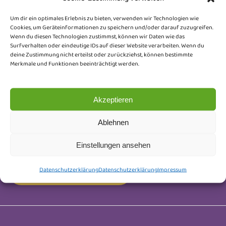
Um dir ein optimales Erlebnis zu bieten, verwenden wir Technologien wie
Cookies, um Geräteinformationen zu speichern und/oder darauf zuzugreifen.
Wenn du diesen Technologien zustimmst, können wir Daten wie das
Surfverhalten oder eindeutige IDs auf dieser Website verarbeiten. Wenn du
Newsletter
deine Zustimmung nicht erteilst oder zurückziehst, können bestimmte
Merkmale und Funktionen beeinträchtigt werden.
Trag dich ein und erhalte Neuigkeiten rund um
unsere Honeybears, Wurfankündigungen, Kitten-
Akzeptieren
Updates und kleine Einblicke hinter die Kulissen.
Keine Werbung, nur liebevoll ausgesuchte Infos.
Ablehnen
Abmelden kannst du dich jederzeit.
Einstellungen ansehen
Newsletter Anmeldung
Datenschutzerklärung
Datenschutzerklärung
Impressum