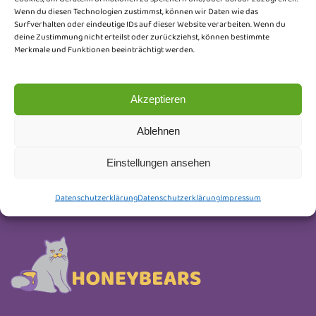
Wenn du diesen Technologien zustimmst, können wir Daten wie das
Surfverhalten oder eindeutige IDs auf dieser Website verarbeiten. Wenn du
Trag dich ein und erhalte Neuigkeiten rund um
deine Zustimmung nicht erteilst oder zurückziehst, können bestimmte
unsere Honeybears, Wurfankündigungen, Kitten-
Merkmale und Funktionen beeinträchtigt werden.
Updates und kleine Einblicke hinter die Kulissen.
Keine Werbung, nur liebevoll ausgesuchte Infos.
Akzeptieren
Abmelden kannst du dich jederzeit.
Ablehnen
Newsletter Anmeldung
Einstellungen ansehen
Datenschutzerklärung
Datenschutzerklärung
Impressum