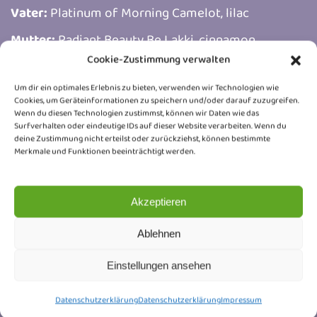
Vater:
Platinum of Morning Camelot, lilac
Mutter:
Radiant Beauty Be Lakki, cinnamon
Cookie-Zustimmung verwalten
Farbe:
cinnamon
Um dir ein optimales Erlebnis zu bieten, verwenden wir Technologien wie
Blutgruppe:
B
Cookies, um Geräteinformationen zu speichern und/oder darauf zuzugreifen.
Wenn du diesen Technologien zustimmst, können wir Daten wie das
PKD-Test:
negativ (Gentest) sowie Schall vom
Surfverhalten oder eindeutige IDs auf dieser Website verarbeiten. Wenn du
16.05.2026 - Dr. Miedler
deine Zustimmung nicht erteilst oder zurückziehst, können bestimmte
Merkmale und Funktionen beeinträchtigt werden.
HCM-Test:
negativ (Schall vom 16.05.2026 - Dr.
Miedler)
Akzeptieren
FelV und FIV-Test:
negativ
Ablehnen
pd-PRA Test:
negativ
Einstellungen ansehen
Stammbaum
Datenschutzerklärung
Datenschutzerklärung
Impressum