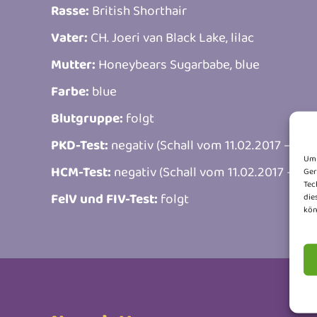
Rasse:
British Shorthair
Vater:
CH. Joeri van Black Lake, lilac
Mutter:
Honeybears Sugarbabe, blue
Farbe:
blue
Blutgruppe:
folgt
PKD-Test:
negativ (Schall vom 11.02.2017 – Dr. 
Um 
HCM-Test:
negativ (Schall vom 11.02.2017 – Dr.
Ger
Tec
FelV und FIV-Test:
folgt
die
kön