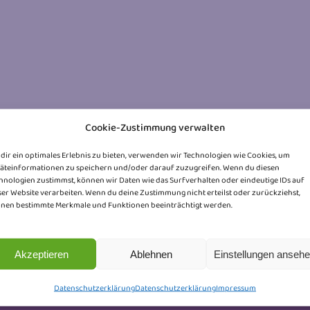
Cookie-Zustimmung verwalten
Miedler)
dir ein optimales Erlebnis zu bieten, verwenden wir Technologien wie Cookies, um
 Miedler)
äteinformationen zu speichern und/oder darauf zuzugreifen. Wenn du diesen
hnologien zustimmst, können wir Daten wie das Surfverhalten oder eindeutige IDs auf
ser Website verarbeiten. Wenn du deine Zustimmung nicht erteilst oder zurückziehst,
nen bestimmte Merkmale und Funktionen beeinträchtigt werden.
Akzeptieren
Ablehnen
Einstellungen anseh
Datenschutzerklärung
Datenschutzerklärung
Impressum