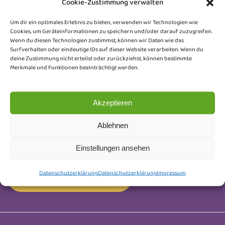
Cookie-Zustimmung verwalten
Um dir ein optimales Erlebnis zu bieten, verwenden wir Technologien wie
Cookies, um Geräteinformationen zu speichern und/oder darauf zuzugreifen.
Wenn du diesen Technologien zustimmst, können wir Daten wie das
Surfverhalten oder eindeutige IDs auf dieser Website verarbeiten. Wenn du
Newsletter
deine Zustimmung nicht erteilst oder zurückziehst, können bestimmte
Merkmale und Funktionen beeinträchtigt werden.
Trag dich ein und erhalte Neuigkeiten rund um
unsere Honeybears, Wurfankündigungen, Kitten-
Akzeptieren
Updates und kleine Einblicke hinter die Kulissen.
Ablehnen
Keine Werbung, nur liebevoll ausgesuchte Infos.
Abmelden kannst du dich jederzeit.
Einstellungen ansehen
Datenschutzerklärung
Datenschutzerklärung
Impressum
Newsletter Anmeldung