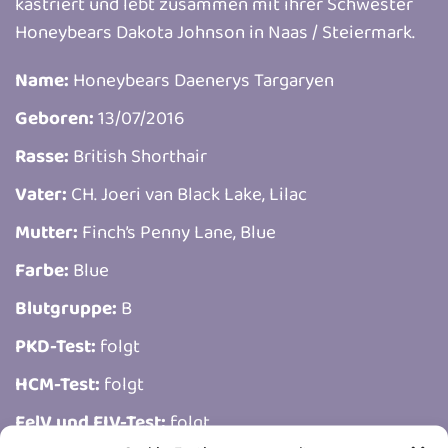
kastriert und lebt zusammen mit ihrer Schwester
Honeybears Dakota Johnson in Naas / Steiermark.
Name:
Honeybears Daenerys Targaryen
Geboren:
13/07/2016
Rasse:
British Shorthair
Vater:
CH. Joeri van Black Lake, Lilac
Mutter:
Finch’s Penny Lane, Blue
Farbe:
Blue
Blutgruppe:
B
PKD-Test:
folgt
HCM-Test:
folgt
FelV und FIV-Test:
folgt