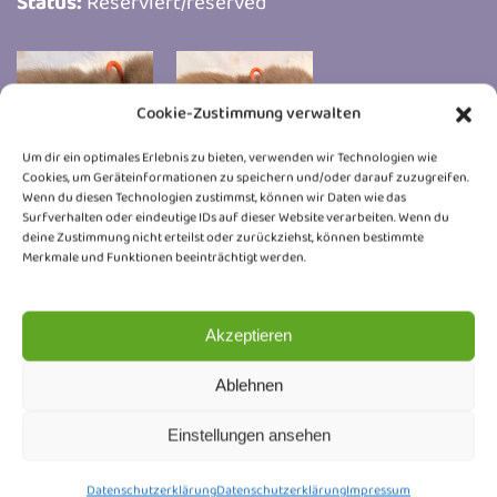
Status:
Reserviert/reserved
Cookie-Zustimmung verwalten
Um dir ein optimales Erlebnis zu bieten, verwenden wir Technologien wie
Cookies, um Geräteinformationen zu speichern und/oder darauf zuzugreifen.
Wenn du diesen Technologien zustimmst, können wir Daten wie das
Surfverhalten oder eindeutige IDs auf dieser Website verarbeiten. Wenn du
deine Zustimmung nicht erteilst oder zurückziehst, können bestimmte
Merkmale und Funktionen beeinträchtigt werden.
Newsletter
Akzeptieren
Ablehnen
Trag dich ein und erhalte Neuigkeiten rund um
unsere Honeybears, Wurfankündigungen, Kitten-
Einstellungen ansehen
Updates und kleine Einblicke hinter die Kulissen.
Datenschutzerklärung
Datenschutzerklärung
Impressum