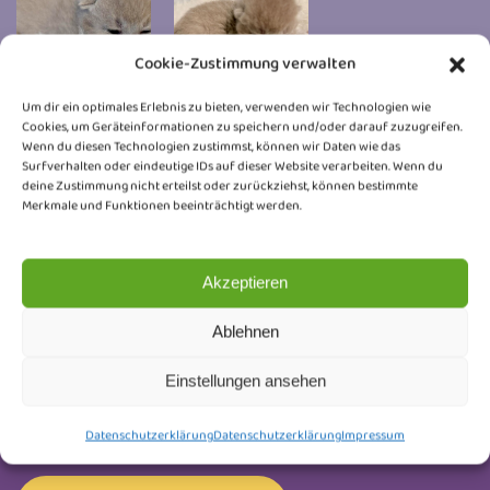
Cookie-Zustimmung verwalten
Um dir ein optimales Erlebnis zu bieten, verwenden wir Technologien wie
Cookies, um Geräteinformationen zu speichern und/oder darauf zuzugreifen.
Wenn du diesen Technologien zustimmst, können wir Daten wie das
Surfverhalten oder eindeutige IDs auf dieser Website verarbeiten. Wenn du
deine Zustimmung nicht erteilst oder zurückziehst, können bestimmte
Merkmale und Funktionen beeinträchtigt werden.
Newsletter
Akzeptieren
Trag dich ein und erhalte Neuigkeiten rund um
unsere Honeybears, Wurfankündigungen, Kitten-
Ablehnen
Updates und kleine Einblicke hinter die Kulissen.
Einstellungen ansehen
Keine Werbung, nur liebevoll ausgesuchte Infos.
Abmelden kannst du dich jederzeit.
Datenschutzerklärung
Datenschutzerklärung
Impressum