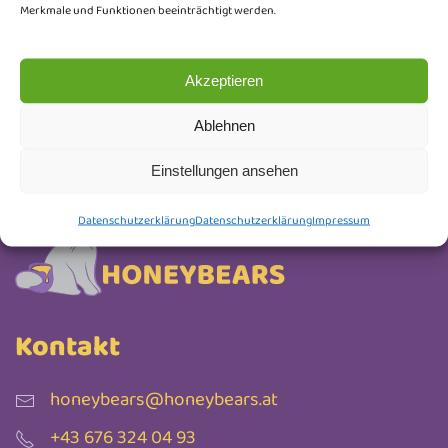
Keine Werbung, nur liebevoll ausgesuchte Infos.
Merkmale und Funktionen beeinträchtigt werden.
Abmelden kannst du dich jederzeit.
Akzeptieren
Newsletter Anmeldung
Ablehnen
Einstellungen ansehen
Datenschutzerklärung
Datenschutzerklärung
Impressum
Kontakt
honeybears@honeybears.at
+43 676 324 04 93