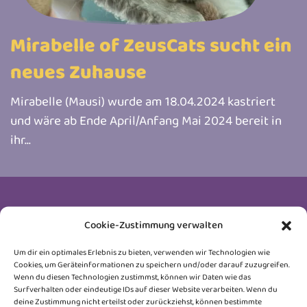
Mirabelle of ZeusCats sucht ein
neues Zuhause
Mirabelle (Mausi) wurde am 18.04.2024 kastriert
und wäre ab Ende April/Anfang Mai 2024 bereit in
ihr...
Newsletter
Cookie-Zustimmung verwalten
Trag dich ein und erhalte Neuigkeiten rund um
Um dir ein optimales Erlebnis zu bieten, verwenden wir Technologien wie
Cookies, um Geräteinformationen zu speichern und/oder darauf zuzugreifen.
unsere Honeybears, Wurfankündigungen, Kitten-
Wenn du diesen Technologien zustimmst, können wir Daten wie das
Surfverhalten oder eindeutige IDs auf dieser Website verarbeiten. Wenn du
Updates und kleine Einblicke hinter die Kulissen.
deine Zustimmung nicht erteilst oder zurückziehst, können bestimmte