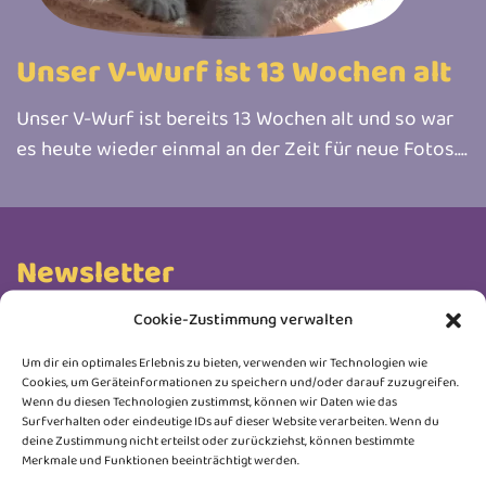
Unser V-Wurf ist 13 Wochen alt
Unser V-Wurf ist bereits 13 Wochen alt und so war
es heute wieder einmal an der Zeit für neue Fotos....
Newsletter
Cookie-Zustimmung verwalten
Trag dich ein und erhalte Neuigkeiten rund um
unsere Honeybears, Wurfankündigungen, Kitten-
Um dir ein optimales Erlebnis zu bieten, verwenden wir Technologien wie
Cookies, um Geräteinformationen zu speichern und/oder darauf zuzugreifen.
Updates und kleine Einblicke hinter die Kulissen.
Wenn du diesen Technologien zustimmst, können wir Daten wie das
Keine Werbung, nur liebevoll ausgesuchte Infos.
Surfverhalten oder eindeutige IDs auf dieser Website verarbeiten. Wenn du
deine Zustimmung nicht erteilst oder zurückziehst, können bestimmte
Abmelden kannst du dich jederzeit.
Merkmale und Funktionen beeinträchtigt werden.