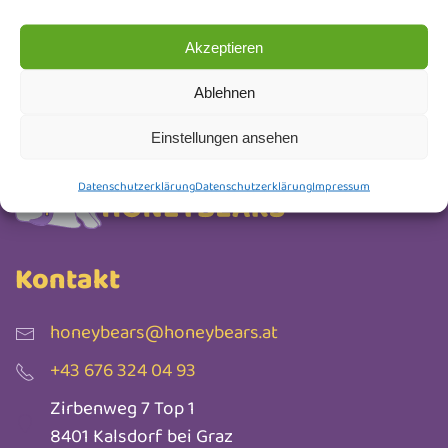
Newsletter Anmeldung
Akzeptieren
Ablehnen
Einstellungen ansehen
Datenschutzerklärung
Datenschutzerklärung
Impressum
Kontakt
honeybears@honeybears.at
+43 676 324 04 93
Zirbenweg 7 Top 1
8401 Kalsdorf bei Graz