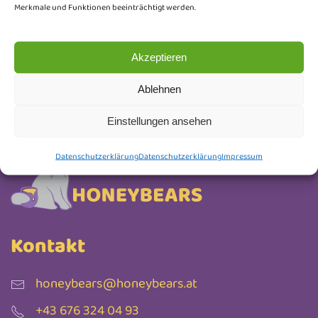
Keine Werbung, nur liebevoll ausgesuchte Infos.
Merkmale und Funktionen beeinträchtigt werden.
Abmelden kannst du dich jederzeit.
Akzeptieren
Newsletter Anmeldung
Ablehnen
Einstellungen ansehen
Datenschutzerklärung
Datenschutzerklärung
Impressum
Kontakt
honeybears@honeybears.at
+43 676 324 04 93