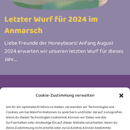
Letzter Wurf für 2024 im
Anmarsch
Liebe Freunde der Honeybears! Anfang August
2024 erwarten wir unseren letzten Wurf für dieses
Jahr....
Newsletter
Cookie-Zustimmung verwalten
Trag dich ein und erhalte Neuigkeiten rund um
Um dir ein optimales Erlebnis zu bieten, verwenden wir Technologien wie
Cookies, um Geräteinformationen zu speichern und/oder darauf zuzugreifen.
unsere Honeybears, Wurfankündigungen, Kitten-
Wenn du diesen Technologien zustimmst, können wir Daten wie das
Surfverhalten oder eindeutige IDs auf dieser Website verarbeiten. Wenn du
Updates und kleine Einblicke hinter die Kulissen.
deine Zustimmung nicht erteilst oder zurückziehst, können bestimmte