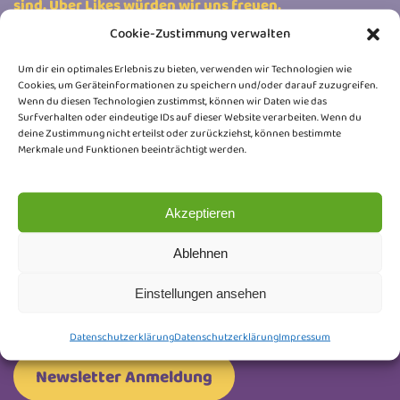
sind. Über Likes würden wir uns freuen.
Cookie-Zustimmung verwalten
Kitten
Um dir ein optimales Erlebnis zu bieten, verwenden wir Technologien wie
Cookies, um Geräteinformationen zu speichern und/oder darauf zuzugreifen.
Wenn du diesen Technologien zustimmst, können wir Daten wie das
Surfverhalten oder eindeutige IDs auf dieser Website verarbeiten. Wenn du
deine Zustimmung nicht erteilst oder zurückziehst, können bestimmte
Merkmale und Funktionen beeinträchtigt werden.
Newsletter
Trag dich ein und erhalte Neuigkeiten rund um
Akzeptieren
unsere Honeybears, Wurfankündigungen, Kitten-
Ablehnen
Updates und kleine Einblicke hinter die Kulissen.
Keine Werbung, nur liebevoll ausgesuchte Infos.
Einstellungen ansehen
Abmelden kannst du dich jederzeit.
Datenschutzerklärung
Datenschutzerklärung
Impressum
Newsletter Anmeldung