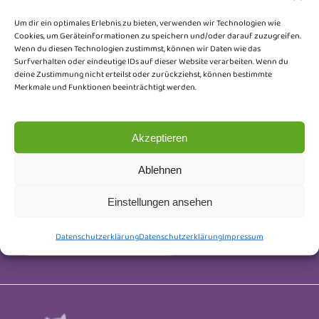
Um dir ein optimales Erlebnis zu bieten, verwenden wir Technologien wie
Cookies, um Geräteinformationen zu speichern und/oder darauf zuzugreifen.
Wenn du diesen Technologien zustimmst, können wir Daten wie das
Newsletter
Surfverhalten oder eindeutige IDs auf dieser Website verarbeiten. Wenn du
deine Zustimmung nicht erteilst oder zurückziehst, können bestimmte
Merkmale und Funktionen beeinträchtigt werden.
Trag dich ein und erhalte Neuigkeiten rund um
unsere Honeybears, Wurfankündigungen, Kitten-
Akzeptieren
Updates und kleine Einblicke hinter die Kulissen.
Keine Werbung, nur liebevoll ausgesuchte Infos.
Ablehnen
Abmelden kannst du dich jederzeit.
Einstellungen ansehen
Newsletter Anmeldung
Datenschutzerklärung
Datenschutzerklärung
Impressum