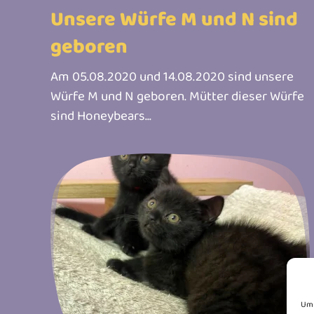
Unsere Würfe M und N sind
geboren
Am 05.08.2020 und 14.08.2020 sind unsere
Würfe M und N geboren. Mütter dieser Würfe
sind Honeybears...
Um 