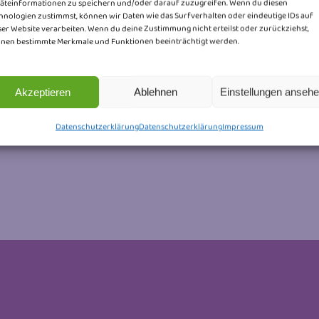
äteinformationen zu speichern und/oder darauf zuzugreifen. Wenn du diesen
hnologien zustimmst, können wir Daten wie das Surfverhalten oder eindeutige IDs auf
ser Website verarbeiten. Wenn du deine Zustimmung nicht erteilst oder zurückziehst,
nen bestimmte Merkmale und Funktionen beeinträchtigt werden.
Wir erwarten Kitten!
Zwischen Anfang November und Mitte
Akzeptieren
Ablehnen
Einstellungen anseh
November 2019 erwarten wir Kitten von
„Honeybears Rihanna“....
Datenschutzerklärung
Datenschutzerklärung
Impressum