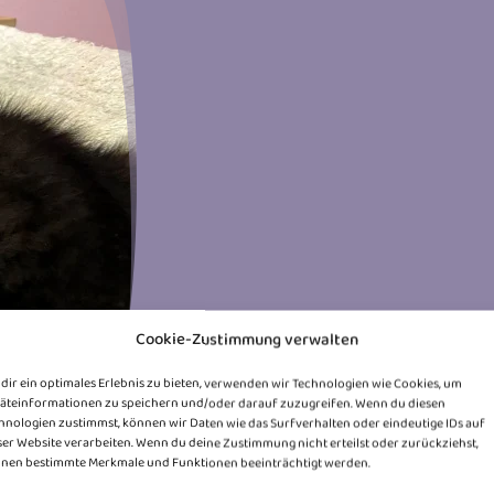
Cookie-Zustimmung verwalten
dir ein optimales Erlebnis zu bieten, verwenden wir Technologien wie Cookies, um
äteinformationen zu speichern und/oder darauf zuzugreifen. Wenn du diesen
hnologien zustimmst, können wir Daten wie das Surfverhalten oder eindeutige IDs auf
ser Website verarbeiten. Wenn du deine Zustimmung nicht erteilst oder zurückziehst,
nen bestimmte Merkmale und Funktionen beeinträchtigt werden.