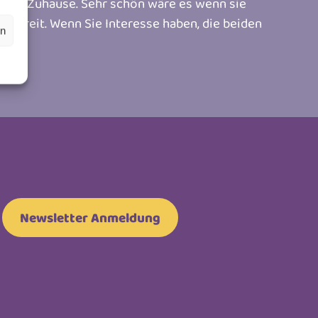
eues Zuhause. Sehr schön wäre es wenn sie
bereit. Wenn Sie Interesse haben, die beiden
en
Newsletter Anmeldung