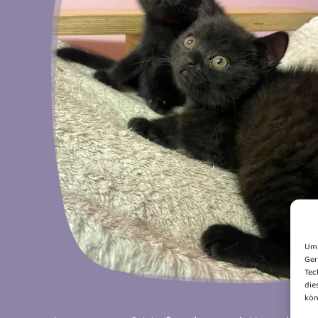
Um 
Ger
Tec
die
kön